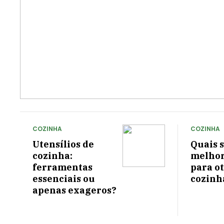
COZINHA
COZINHA
Utensílios de
Quais s
cozinha:
melhor
ferramentas
para o
essenciais ou
cozinh
apenas exageros?