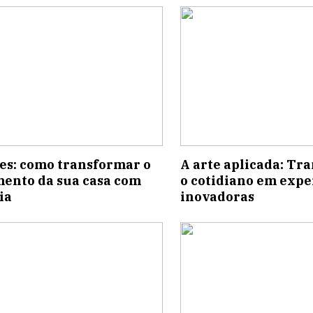
es: como transformar o
A arte aplicada: T
ento da sua casa com
o cotidiano em expe
ia
inovadoras