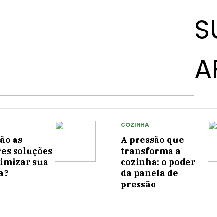
S
A
COZINHA
ão as
A pressão que
es soluções
transforma a
timizar sua
cozinha: o poder
a?
da panela de
pressão