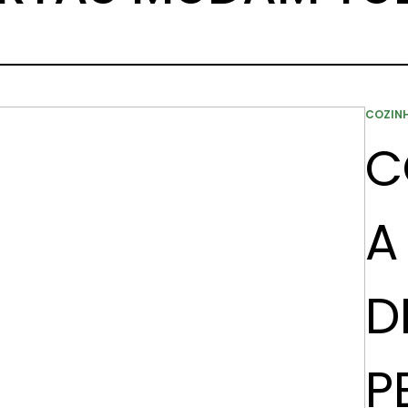
COZIN
C
A
D
P