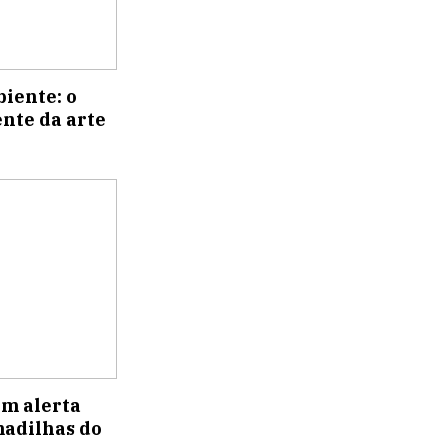
iente: o
nte da arte
um alerta
madilhas do