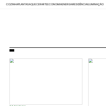
COZINHA
PLANTAS
AQUECER
ARTE
ECONOMIA
ENERGIA
RESIDÊNCIA
ILUMINAÇÃO