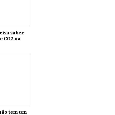
cisa saber
e CO2 na
 não tem um