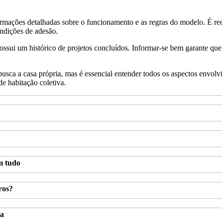
nformações detalhadas sobre o funcionamento e as regras do modelo. É 
ondições de adesão.
possui um histórico de projetos concluídos. Informar-se bem garante que
usca a casa própria, mas é essencial entender todos os aspectos envolv
de habitação coletiva.
m tudo
ros?
sa