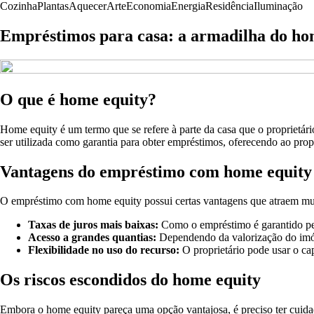
Cozinha
Plantas
Aquecer
Arte
Economia
Energia
Residência
Iluminação
Empréstimos para casa: a armadilha do ho
O que é home equity?
Home equity é um termo que se refere à parte da casa que o proprietári
ser utilizada como garantia para obter empréstimos, oferecendo ao prop
Vantagens do empréstimo com home equity
O empréstimo com home equity possui certas vantagens que atraem muit
Taxas de juros mais baixas:
Como o empréstimo é garantido pelo
Acesso a grandes quantias:
Dependendo da valorização do imóvel
Flexibilidade no uso do recurso:
O proprietário pode usar o cap
Os riscos escondidos do home equity
Embora o home equity pareça uma opção vantajosa, é preciso ter cuida